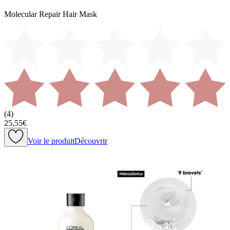
Molecular Repair Hair Mask
(
4
)
25,55€
Voir le produit
Découvrir