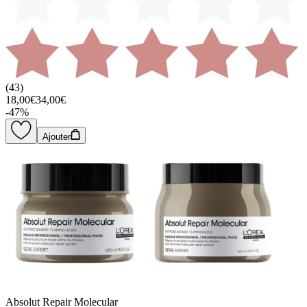
(
43
)
18,00€
34,00€
-
47
%
Ajouter
Absolut Repair Molecular