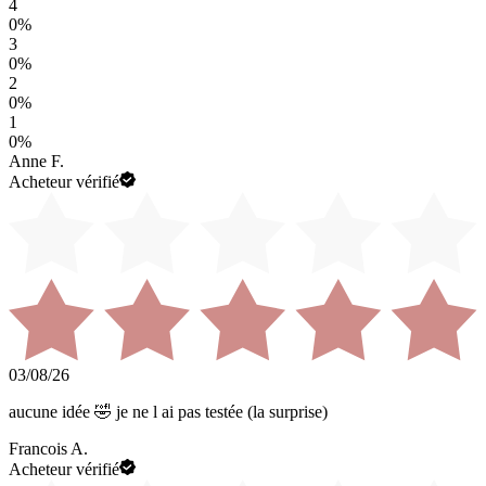
4
0
%
3
0
%
2
0
%
1
0
%
Anne F.
Acheteur vérifié
03/08/26
aucune idée 🤣 je ne l ai pas testée (la surprise)
Francois A.
Acheteur vérifié