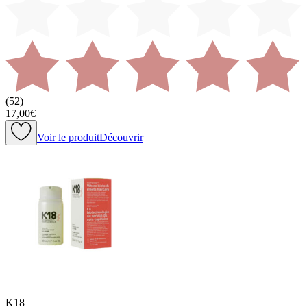
(
52
)
17,00€
Voir le produit
Découvrir
K18