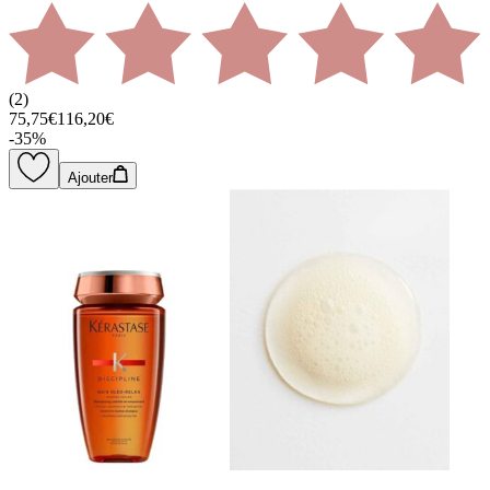
(
2
)
75,75€
116,20€
-
35
%
Ajouter