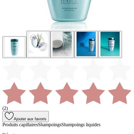
(
2
)
Ajouter aux favoris
Produits capillaires
Shampoings
Shampoings liquides