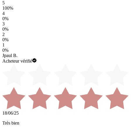
5
100
%
4
0
%
3
0
%
2
0
%
1
0
%
Jpaul B.
Acheteur vérifié
18/06/25
Très bien