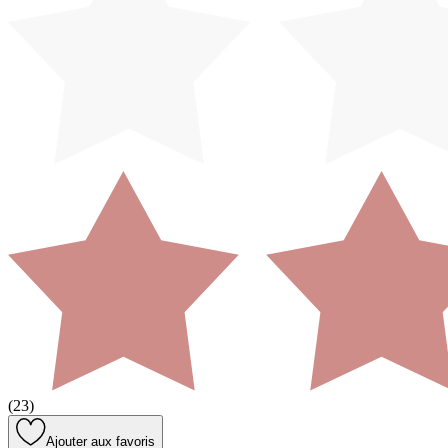
(
23
)
Ajouter aux favoris