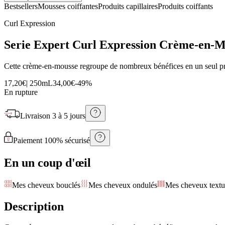
Bestsellers
Mousses coiffantes
Produits capillaires
Produits coiffants
Curl Expression
Serie Expert Curl Expression Crème-en-M
Cette crème-en-mousse regroupe de nombreux bénéfices en un seul pr
17,20€
|
250mL
34,00€
-
49
%
En rupture
Livraison
3 à 5 jours
Paiement 100% sécurisé
En un coup d'œil
Mes cheveux bouclés
Mes cheveux ondulés
Mes cheveux textu
Description