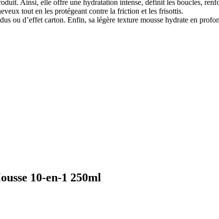
. Ainsi, elle offre une hydratation intense, définit les boucles, renforc
eux tout en les protégeant contre la friction et les frisottis.
résidus ou d’effet carton. Enfin, sa légère texture mousse hydrate en pro
ousse 10-en-1 250ml