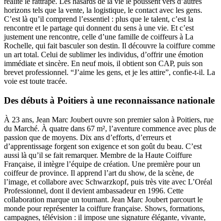
réalité le rattrape. Les hasards de la vie le poussent vers d’autres
horizons tels que la vente, la logistique, le contact avec les gens.
C’est là qu’il comprend l’essentiel : plus que le talent, c’est la
rencontre et le partage qui donnent du sens à une vie. Et c’est
justement une rencontre, celle d’une famille de coiffeurs à La
Rochelle, qui fait basculer son destin. Il découvre la coiffure comme
un art total. Celui de sublimer les individus, d’offrir une émotion
immédiate et sincère. En neuf mois, il obtient son CAP, puis son
brevet professionnel. “J’aime les gens, et je les attire”, confie-t-il. La
voie est toute tracée.
Des débuts à Poitiers à une reconnaissance nationale
À 23 ans, Jean Marc Joubert ouvre son premier salon à Poitiers, rue
du Marché. À quatre dans 67 m², l’aventure commence avec plus de
passion que de moyens. Dix ans d’efforts, d’erreurs et
d’apprentissage forgent son exigence et son goût du beau. C’est
aussi là qu’il se fait remarquer. Membre de la Haute Coiffure
Française, il intègre l’équipe de création. Une première pour un
coiffeur de province. Il apprend l’art du show, de la scène, de
l’image, et collabore avec Schwarzkopf, puis très vite avec L’Oréal
Professionnel, dont il devient ambassadeur en 1996. Cette
collaboration marque un tournant. Jean Marc Joubert parcourt le
monde pour représenter la coiffure française. Shows, formations,
campagnes, télévision : il impose une signature élégante, vivante,