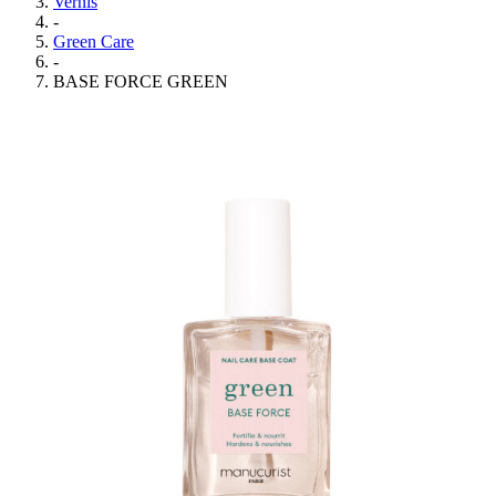
Vernis
-
Green Care
-
BASE FORCE GREEN