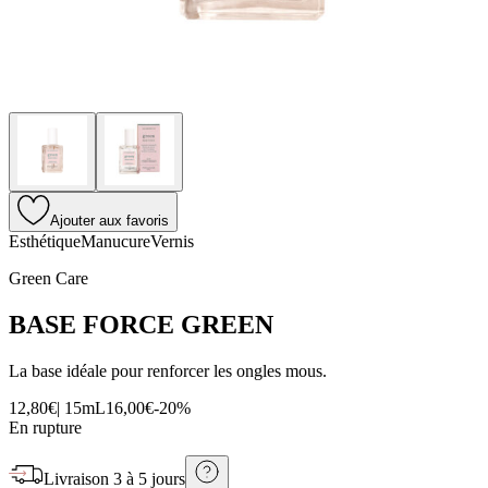
Ajouter aux favoris
Esthétique
Manucure
Vernis
Green Care
BASE FORCE GREEN
La base idéale pour renforcer les ongles mous.
12,80€
|
15mL
16,00€
-
20
%
En rupture
Livraison
3 à 5 jours