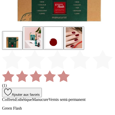
(
1
)
Ajouter aux favoris
Coffrets
Esthétique
Manucure
Vernis semi-permanent
Green Flash