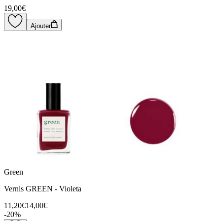
19,00€
Ajouter
Green
Vernis GREEN - Violeta
11,20€
14,00€
-
20
%