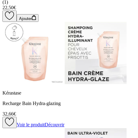
(
1
)
22,50€
Ajouter
Kérastase
Recharge Bain Hydra-glazing
32,66€
Voir le produit
Découvrir