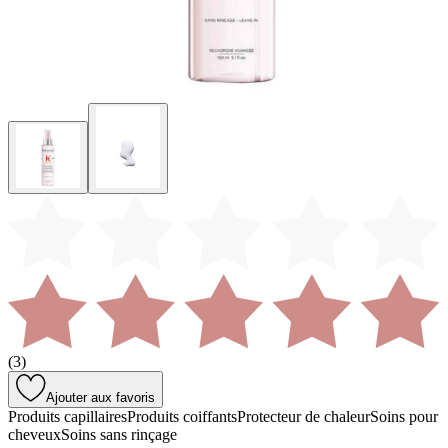
(
3
)
Ajouter aux favoris
Produits capillaires
Produits coiffants
Protecteur de chaleur
Soins pour
cheveux
Soins sans rinçage