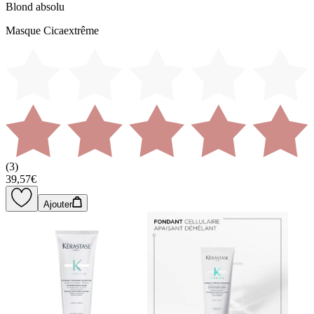
Blond absolu
Masque Cicaextrême
(
3
)
39,57€
Ajouter