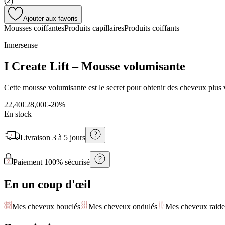
(
2
)
Ajouter aux favoris
Mousses coiffantes
Produits capillaires
Produits coiffants
Innersense
I Create Lift – Mousse volumisante
Cette mousse volumisante est le secret pour obtenir des cheveux plus 
22,40€
28,00€
-
20
%
En stock
Livraison
3 à 5 jours
Paiement 100% sécurisé
En un coup d'œil
Mes cheveux bouclés
Mes cheveux ondulés
Mes cheveux raide