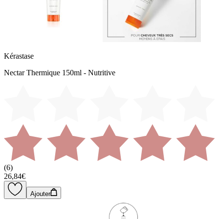
Kérastase
Nectar Thermique 150ml - Nutritive
(
6
)
26,84€
Ajouter