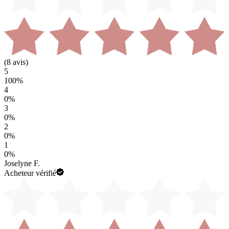
(
8
avis)
5
100
%
4
0
%
3
0
%
2
0
%
1
0
%
Joselyne F.
Acheteur vérifié