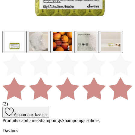
(
2
)
Ajouter aux favoris
Produits capillaires
Shampoings
Shampoings solides
Davines