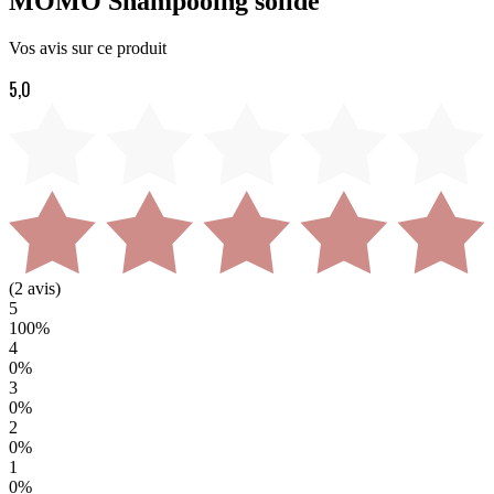
MOMO Shampooing solide
Vos avis sur ce produit
5,0
(
2
avis)
5
100
%
4
0
%
3
0
%
2
0
%
1
0
%