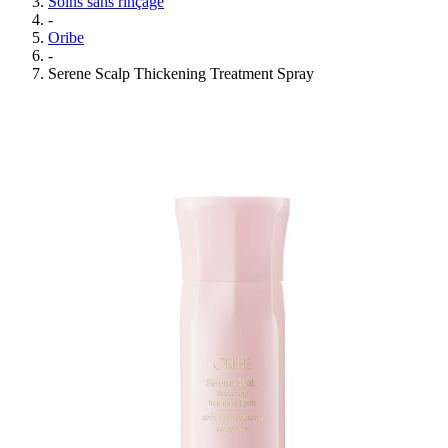
Soins sans rinçage
-
Oribe
-
Serene Scalp Thickening Treatment Spray