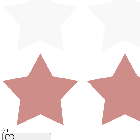
(
4
)