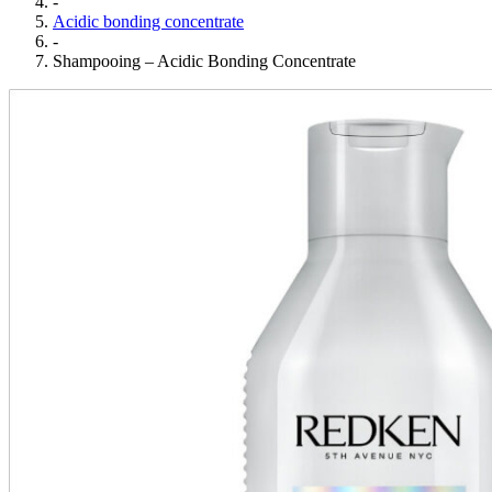
-
Acidic bonding concentrate
-
Shampooing – Acidic Bonding Concentrate