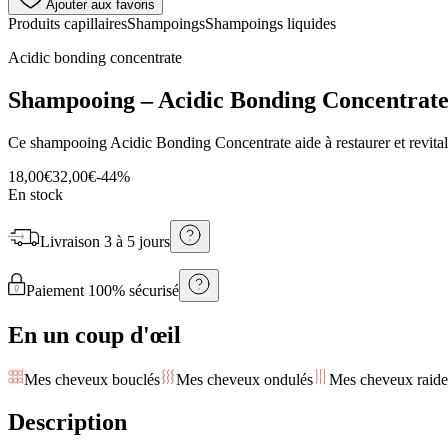
Ajouter aux favoris
Produits capillaires
Shampoings
Shampoings liquides
Acidic bonding concentrate
Shampooing – Acidic Bonding Concentrat
Ce shampooing Acidic Bonding Concentrate aide à restaurer et revitalis
18,00€
32,00€
-
44
%
En stock
Livraison
3 à 5 jours
Paiement 100% sécurisé
En un coup d'œil
Mes cheveux bouclés
Mes cheveux ondulés
Mes cheveux raide
Description