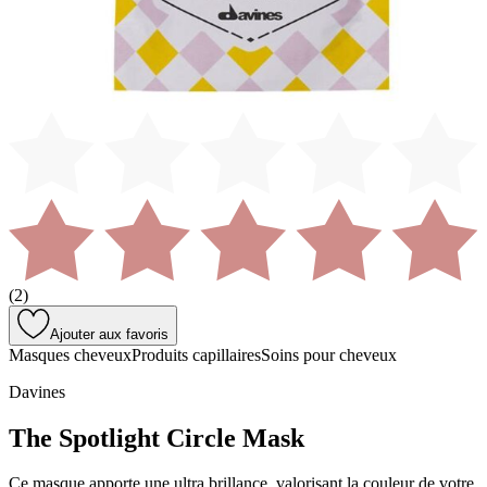
(
2
)
Ajouter aux favoris
Masques cheveux
Produits capillaires
Soins pour cheveux
Davines
The Spotlight Circle Mask
Ce masque apporte une ultra brillance, valorisant la couleur de votre