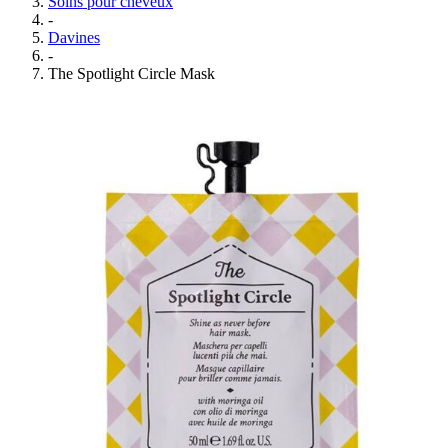
Soins pour cheveux
-
Davines
-
The Spotlight Circle Mask