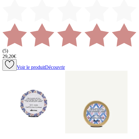
(
5
)
29,20€
Voir le produit
Découvrir