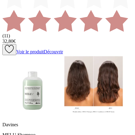
(
11
)
32,80€
Voir le produit
Découvrir
Davines
MELU Shampoo