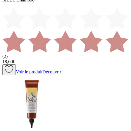
(
2
)
18,60€
Voir le produit
Découvrir