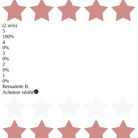
(
2
avis)
5
100
%
4
0
%
3
0
%
2
0
%
1
0
%
Bernadette B.
Acheteur vérifié