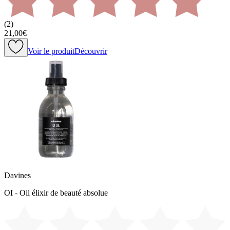
(
2
)
21,00€
Voir le produit
Découvrir
Davines
OI - Oil élixir de beauté absolue