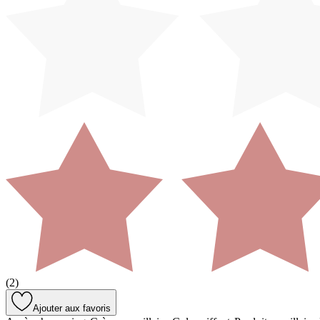
(
2
)
Ajouter aux favoris