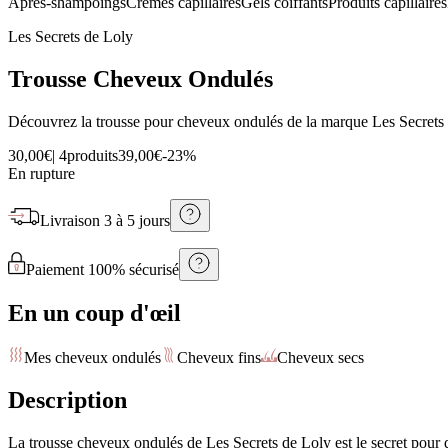
Après-shampoings
Crèmes capillaires
Gels coiffants
Produits capillaires
Les Secrets de Loly
Trousse Cheveux Ondulés
Découvrez la trousse pour cheveux ondulés de la marque Les Secrets 
30,00€
|
4produits
39,00€
-
23
%
En rupture
Livraison
3 à 5 jours
Paiement 100% sécurisé
En un coup d'œil
Mes cheveux ondulés
Cheveux fins
Cheveux secs
Description
La trousse cheveux ondulés de Les Secrets de Loly est le secret pour d