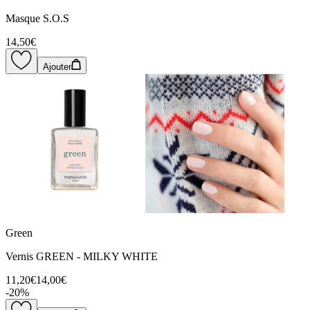
Masque S.O.S
14,50€
Ajouter
Green
Vernis GREEN - MILKY WHITE
11,20€
14,00€
-
20
%