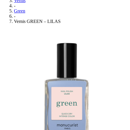
Vernis
-
Green
-
Vernis GREEN – LILAS