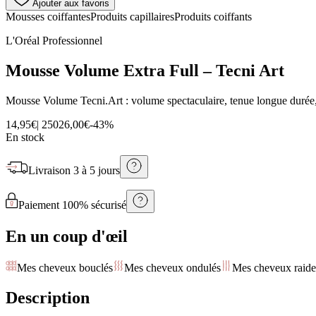
Ajouter aux favoris
Mousses coiffantes
Produits capillaires
Produits coiffants
L'Oréal Professionnel
Mousse Volume Extra Full – Tecni Art
Mousse Volume Tecni.Art : volume spectaculaire, tenue longue durée, te
14,95€
|
250
26,00€
-
43
%
En stock
Livraison
3 à 5 jours
Paiement 100% sécurisé
En un coup d'œil
Mes cheveux bouclés
Mes cheveux ondulés
Mes cheveux raide
Description