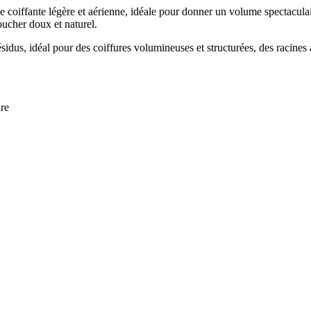
oiffante légère et aérienne, idéale pour donner un volume spectaculair
oucher doux et naturel.
ésidus, idéal pour des coiffures volumineuses et structurées, des racine
ure