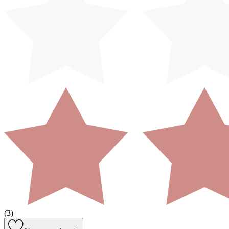
(
3
)