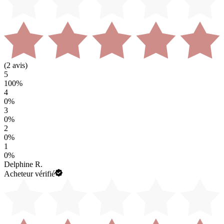
(
2
avis)
5
100
%
4
0
%
3
0
%
2
0
%
1
0
%
Delphine R.
Acheteur vérifié