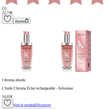
(
2
)
22,74€
Ajouter
Chroma absolu
L'huile Chroma Éclat rechargeable - Kérastase
34,65€
Voir le produit
Découvrir