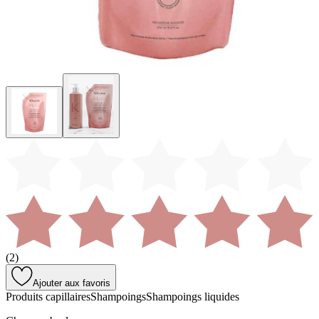
(
2
)
Ajouter aux favoris
Produits capillaires
Shampoings
Shampoings liquides