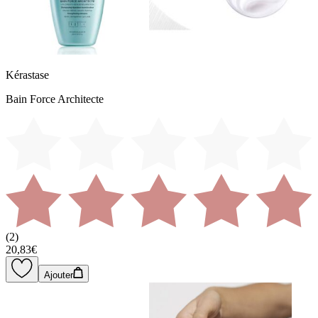
Kérastase
Bain Force Architecte
(
2
)
20,83€
Ajouter