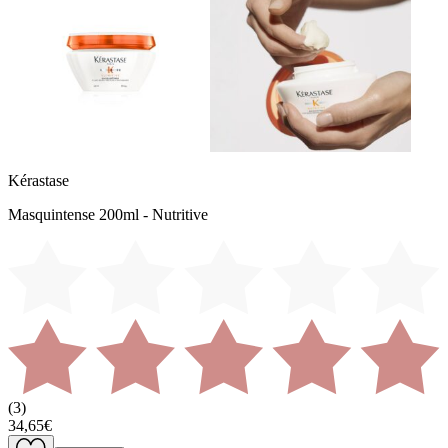
Kérastase
Masquintense 200ml - Nutritive
(
3
)
34,65€