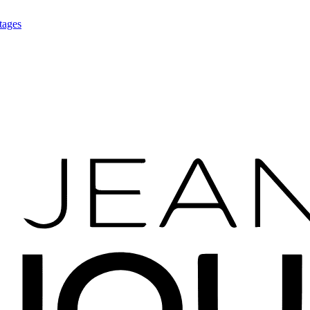
tages