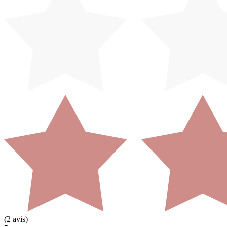
(
2
avis)