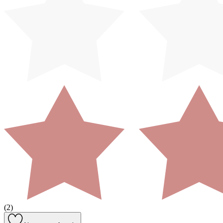
(
2
)