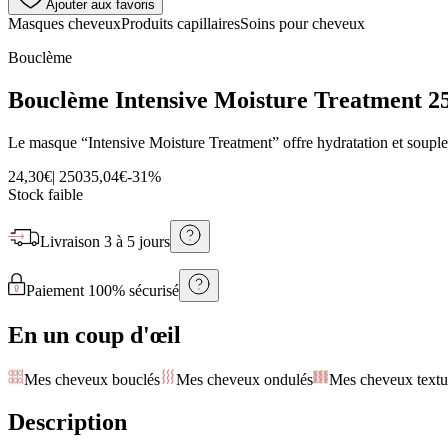
Ajouter aux favoris
Masques cheveux
Produits capillaires
Soins pour cheveux
Bouclème
Bouclème Intensive Moisture Treatment 2
Le masque “Intensive Moisture Treatment” offre hydratation et soupless
24,30€
|
250
35,04€
-
31
%
Stock faible
Livraison
3 à 5 jours
Paiement 100% sécurisé
En un coup d'œil
Mes cheveux bouclés
Mes cheveux ondulés
Mes cheveux textu
Description