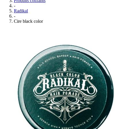
Produits coiffants
-
Radikal
-
Cire black color