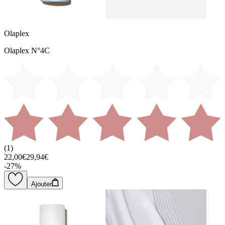
Olaplex
Olaplex N°4C
(
1
)
22,00€
29,94€
-
27
%
Ajouter