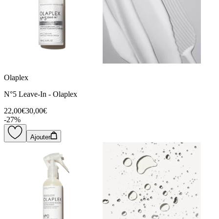
Olaplex
N°5 Leave-In - Olaplex
22,00€
30,00€
-
27
%
Ajouter