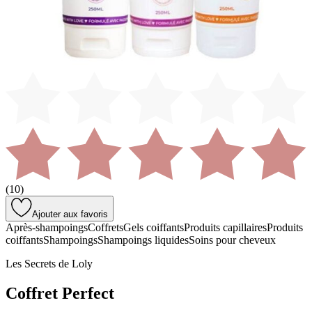
(
10
)
Ajouter aux favoris
Après-shampoings
Coffrets
Gels coiffants
Produits capillaires
Produits
coiffants
Shampoings
Shampoings liquides
Soins pour cheveux
Les Secrets de Loly
Coffret Perfect