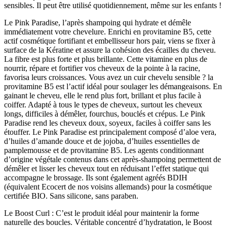
sensibles. Il peut être utilisé quotidiennement, même sur les enfants !
Le Pink Paradise, l’après shampoing qui hydrate et démêle
immédiatement votre chevelure. Enrichi en provitamine B5, cette
actif cosmétique fortifiant et embellisseur hors pair, viens se fixer à
surface de la Kératine et assure la cohésion des écailles du cheveu.
La fibre est plus forte et plus brillante. Cette vitamine en plus de
nourrir, répare et fortifier vos cheveux de la pointe à la racine,
favorisa leurs croissances. Vous avez un cuir chevelu sensible ? la
provitamine B5 est l’actif idéal pour soulager les démangeaisons. En
gainant le cheveu, elle le rend plus fort, brillant et plus facile à
coiffer. Adapté à tous le types de cheveux, surtout les cheveux
longs, difficiles à démêler, fourchus, bouclés et crépus. Le Pink
Paradise rend les cheveux doux, soyeux, faciles à coiffer sans les
étouffer. Le Pink Paradise est principalement composé d’aloe vera,
d’huiles d’amande douce et de jojoba, d’huiles essentielles de
pamplemousse et de provitamine B5. Les agents conditionnant
d’origine végétale contenus dans cet après-shampoing permettent de
démêler et lisser les cheveux tout en réduisant l’effet statique qui
accompagne le brossage. Ils sont également agréés BDIH
(équivalent Ecocert de nos voisins allemands) pour la cosmétique
certifiée BIO. Sans silicone, sans paraben.
Le Boost Curl : C’est le produit idéal pour maintenir la forme
naturelle des boucles. Véritable concentré d’hydratation, le Boost