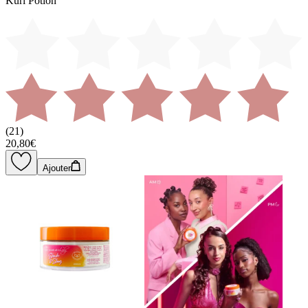
Kurl Potion
(
21
)
20,80€
Ajouter