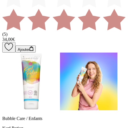
(
5
)
34,00€
Ajouter
Bubble Care / Enfants