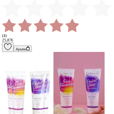
(
4
)
25,87€
Ajouter