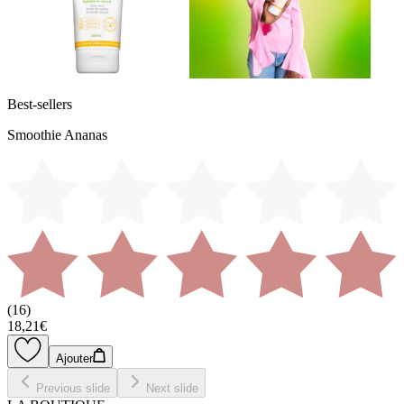
Best-sellers
Smoothie Ananas
(
16
)
18,21€
Ajouter
Previous slide
Next slide