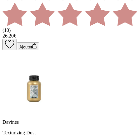
(
10
)
26,20€
Ajouter
Davines
Texturizing Dust