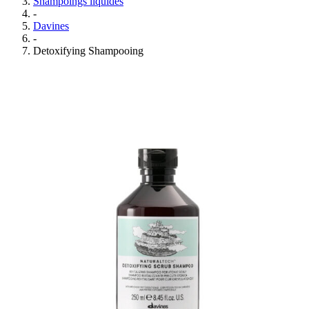
Shampoings liquides
-
Davines
-
Detoxifying Shampooing