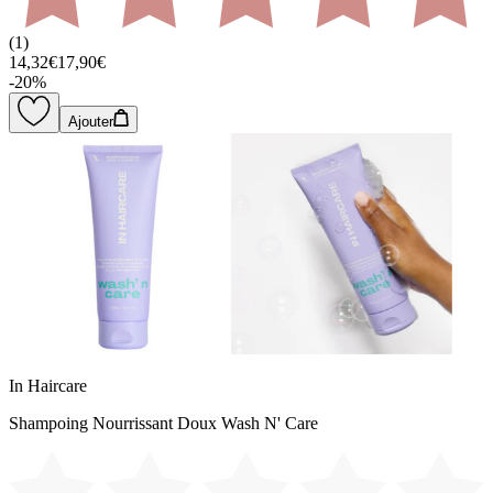
(
1
)
14,32€
17,90€
-
20
%
Ajouter
In Haircare
Shampoing Nourrissant Doux Wash N' Care