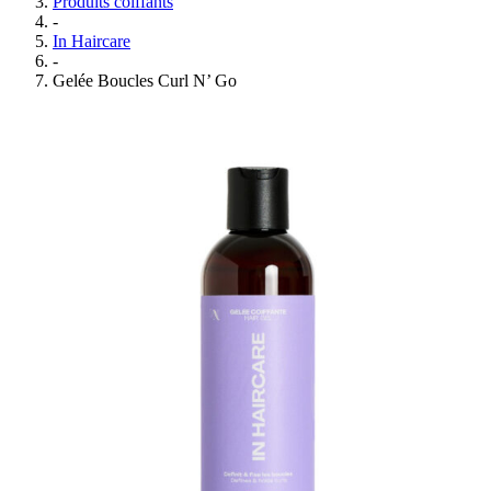
Produits coiffants
-
In Haircare
-
Gelée Boucles Curl N’ Go