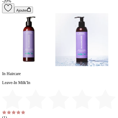
-
20
%
Ajouter
In Haircare
Leave-In Milk'In
(
1
)