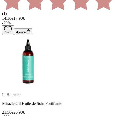
(
1
)
14,30€
17,90€
-
20
%
Ajouter
In Haircare
Miracle Oil Huile de Soin Fortifiante
21,50€
26,90€