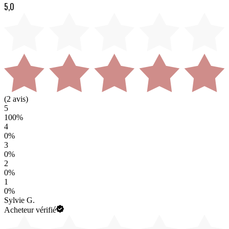
5,0
(
2
avis)
5
100
%
4
0
%
3
0
%
2
0
%
1
0
%
Sylvie G.
Acheteur vérifié