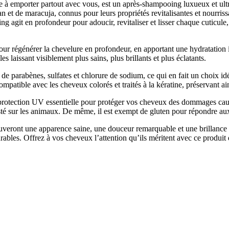
 emporter partout avec vous, est un après-shampooing luxueux et ultra
an et de maracuja, connus pour leurs propriétés revitalisantes et nourri
g agit en profondeur pour adoucir, revitaliser et lisser chaque cuticule,
 régénérer la chevelure en profondeur, en apportant une hydratation int
s laissant visiblement plus sains, plus brillants et plus éclatants.
de parabènes, sulfates et chlorure de sodium, ce qui en fait un choix id
atible avec les cheveux colorés et traités à la kératine, préservant ains
 protection UV essentielle pour protéger vos cheveux des dommages causé
esté sur les animaux. De même, il est exempt de gluten pour répondre au
veront une apparence saine, une douceur remarquable et une brillance 
urables. Offrez à vos cheveux l’attention qu’ils méritent avec ce produit