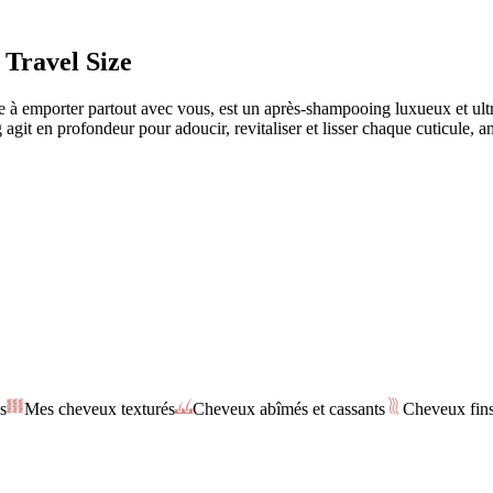
 Travel Size
 emporter partout avec vous, est un après-shampooing luxueux et ultra
git en profondeur pour adoucir, revitaliser et lisser chaque cuticule, a
s
Mes cheveux texturés
Cheveux abîmés et cassants
Cheveux fin