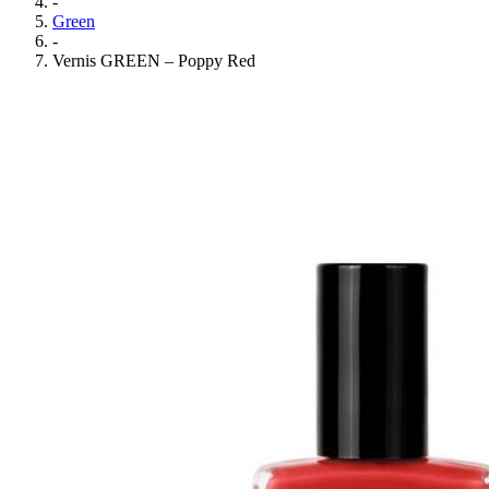
-
Green
-
Vernis GREEN – Poppy Red