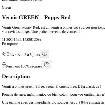
Green
Vernis GREEN – Poppy Red
Vernis Green Poppy Red, est un vernis à ongles bio-sourcés non-toxiq
» et ravit les doigts. Une petite merveille de vermeil !
11,20€
|
15mL
14,00€
-
20
%
En rupture
Livraison
3 à 5 jours
Paiement 100% sécurisé
Description
Vernis à ongles green, 9 free, vegan & cruelty free. Déjà classique !
Pomme de terre, maïs, manioc ou bien coton : pour vos ongles, rien n’
Une gamme avec des ingrédients bio-sourcés jusqu’à 84% et made in Fr