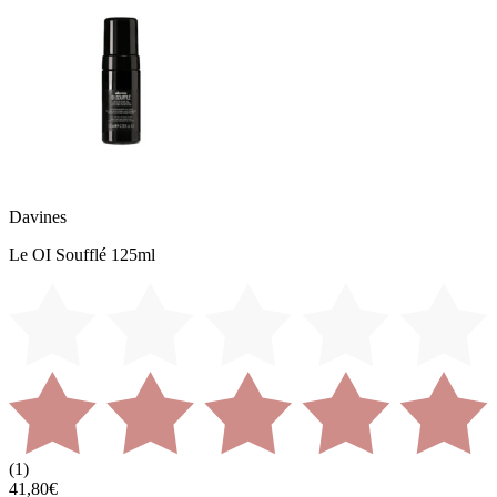
Davines
Le OI Soufflé 125ml
(
1
)
41,80€