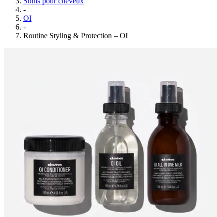
Soins pour cheveux
-
OI
-
Routine Styling & Protection – OI