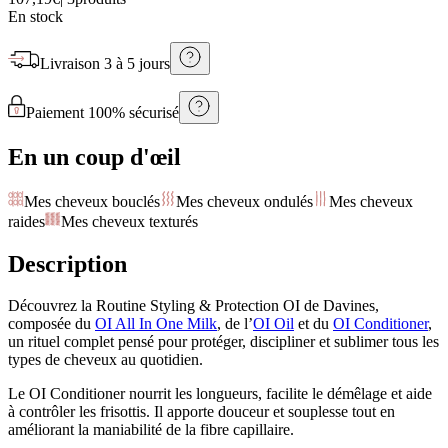
En stock
Livraison
3 à 5 jours
Paiement 100% sécurisé
En un coup d'œil
Mes cheveux bouclés
Mes cheveux ondulés
Mes cheveux
raides
Mes cheveux texturés
Description
Découvrez la Routine Styling & Protection OI de Davines,
composée du
OI All In One Milk
, de l’
OI Oil
et du
OI Conditioner
,
un rituel complet pensé pour protéger, discipliner et sublimer tous les
types de cheveux au quotidien.
Le OI Conditioner nourrit les longueurs, facilite le démêlage et aide
à contrôler les frisottis. Il apporte douceur et souplesse tout en
améliorant la maniabilité de la fibre capillaire.