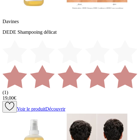
Davines
DEDE Shampooing délicat
(
1
)
19,00€
Voir le produit
Découvrir