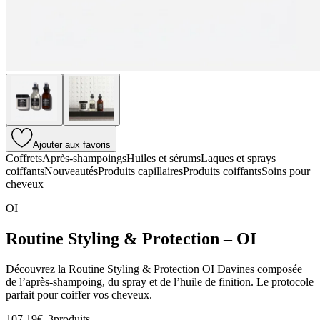
Ajouter aux favoris
Coffrets
Après-shampoings
Huiles et sérums
Laques et sprays
coiffants
Nouveautés
Produits capillaires
Produits coiffants
Soins pour
cheveux
OI
Routine Styling & Protection – OI
Découvrez la Routine Styling & Protection OI Davines composée
de l’après-shampoing, du spray et de l’huile de finition. Le protocole
parfait pour coiffer vos cheveux.
107,19€
|
3produits