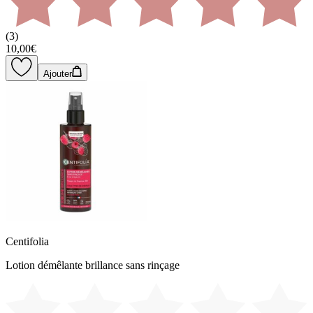
(
3
)
10,00€
Ajouter
Centifolia
Lotion démêlante brillance sans rinçage