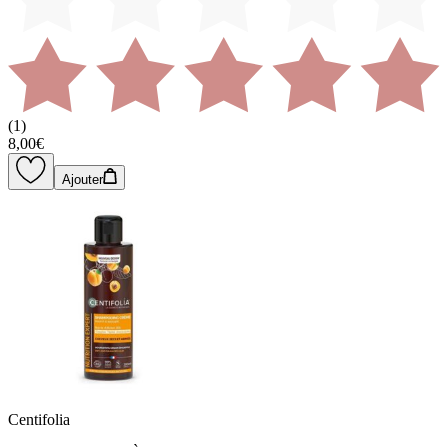
(
1
)
8,00€
Ajouter
Centifolia