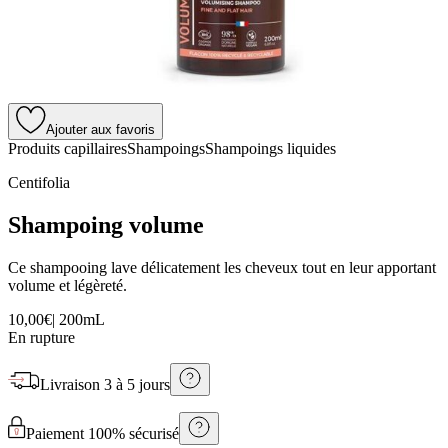
Ajouter aux favoris
Produits capillaires
Shampoings
Shampoings liquides
Centifolia
Shampoing volume
Ce shampooing lave délicatement les cheveux tout en leur apportant
volume et légèreté.
10,00€
|
200mL
En rupture
Livraison
3 à 5 jours
Paiement 100% sécurisé