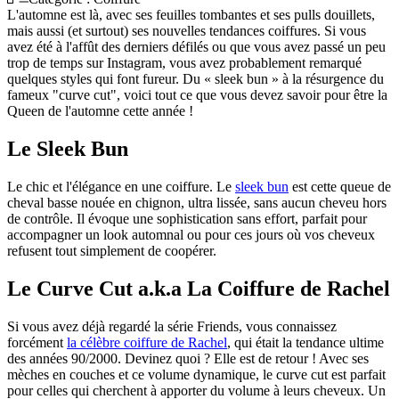
L'automne est là, avec ses feuilles tombantes et ses pulls douillets,
mais aussi (et surtout) ses nouvelles tendances coiffures. Si vous
avez été à l'affût des derniers défilés ou que vous avez passé un peu
trop de temps sur Instagram, vous avez probablement remarqué
quelques styles qui font fureur. Du « sleek bun » à la résurgence du
fameux "curve cut", voici tout ce que vous devez savoir pour être la
Queen de l'automne cette année !
Le Sleek Bun
Le chic et l'élégance en une coiffure. Le
sleek bun
est cette queue de
cheval basse nouée en chignon, ultra lissée, sans aucun cheveu hors
de contrôle. Il évoque une sophistication sans effort, parfait pour
accompagner un look automnal ou pour ces jours où vos cheveux
refusent tout simplement de coopérer.
Le Curve Cut a.k.a La Coiffure de Rachel
Si vous avez déjà regardé la série Friends, vous connaissez
forcément
la célèbre coiffure de Rachel
, qui était la tendance ultime
des années 90/2000. Devinez quoi ? Elle est de retour ! Avec ses
mèches en couches et ce volume dynamique, le curve cut est parfait
pour celles qui cherchent à apporter du volume à leurs cheveux. Un