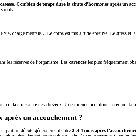
ossesse
.
Combien de temps dure la chute d’hormones après un ac
urs mois.
vie, charge mentale… Le corps est mis à rude épreuve. Le stress et la 
dans les réserves de l’organisme. Les
carences
les plus fréquemment obs
hevelu et la croissance des cheveux. Une carence peut donc accentuer la
x après un accouchement ?
 post-partum débute généralement entre
2 et 4 mois après l’accoucheme
evelure visuellement comparable à celle d’avant grossesse. Chaque femme 