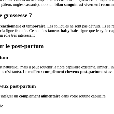
pâleur, ongles cassants), alors un
bilan sanguin est vivement recom
e grossesse ?
réactionnelle et temporaire
. Les follicules ne sont pas détruits. Ils s
r la ligne frontale. Ce sont les fameux
baby hair
, signe que le cycle ca
n rôle très intéressant.
r le post-partum
rtum
naturelle), mais il peut soutenir la fibre capillaire existante, limiter l’i
lus résistants). Le
meilleur complément cheveux post-partum
est ava
eveux post-partum
’intégrer un
complément alimentaire
dans votre routine capillaire.
le