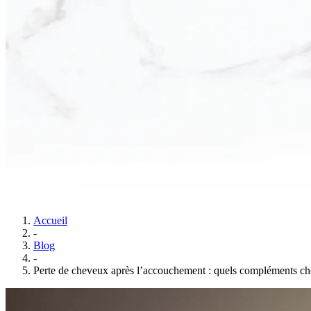
Accueil
-
Blog
-
Perte de cheveux après l’accouchement : quels compléments cho