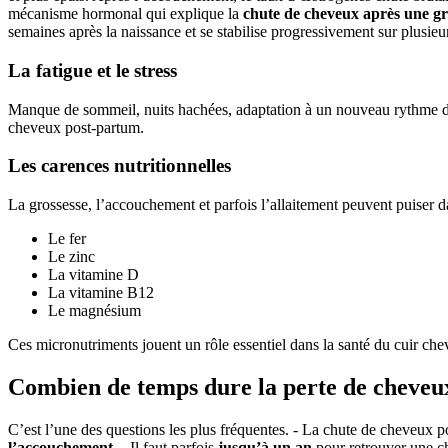
mécanisme hormonal qui explique la
chute de cheveux après une gr
semaines après la naissance et se stabilise progressivement sur plusie
La fatigue et le stress
Manque de sommeil, nuits hachées, adaptation à un nouveau rythme de 
cheveux post-partum.
Les carences nutritionnelles
La grossesse, l’accouchement et parfois l’allaitement peuvent puiser 
Le fer
Le zinc
La vitamine D
La vitamine B12
Le magnésium
Ces micronutriments jouent un rôle essentiel dans la santé du cuir c
Combien de temps dure la perte de cheveu
C’est l’une des questions les plus fréquentes. - La chute de cheveux
l’accouchement
. - Il faut parfois
jusqu’à un an
pour retrouver une ch