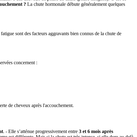
couchement ?
La chute hormonale débute généralement quelques
fatigue sont des facteurs aggravants bien connus de la chute de
ervées concernent :
 perte de cheveux après l'accouchement.
nt
. - Elle s’atténue progressivement entre
3 et 6 mois après
est différente. Mais si la chute est très intense, si elle dure au-delà