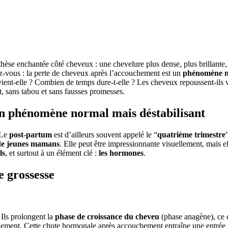
èse enchantée côté cheveux : une chevelure plus dense, plus brillante,
z-vous : la perte de cheveux après l’accouchement est un
phénomène nat
vient-elle ? Combien de temps dure-t-elle ? Les cheveux repoussent-ils 
, sans tabou et sans fausses promesses.
un phénomène normal mais déstabilisant
 Le
post-partum
est d’ailleurs souvent appelé le “
quatrième trimestre
de jeunes mamans
. Elle peut être impressionnante visuellement, mais e
ls
, et surtout à un élément clé :
les hormones
.
e grossesse
 Ils prolongent la
phase de croissance du cheveu
(phase anagène), ce
alement. Cette chute hormonale après accouchement entraîne une entrée