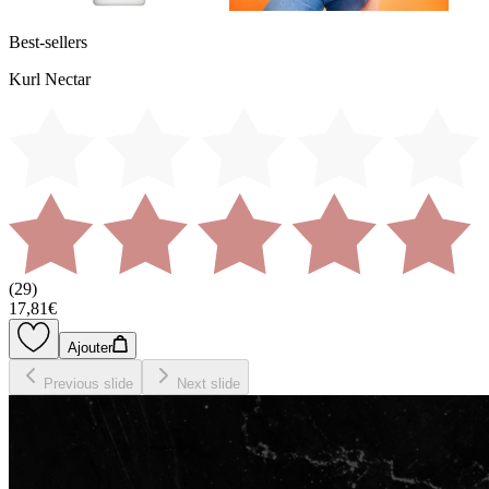
Best-sellers
Kurl Nectar
(
29
)
17,81€
Ajouter
Previous slide
Next slide