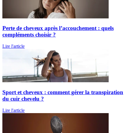
Perte de cheveux après l’accouchement : quels
compléments choisir ?
Lire l'article
Sport et cheveux : comment gérer la transpiration
du cuir chevelu ?
Lire l'article