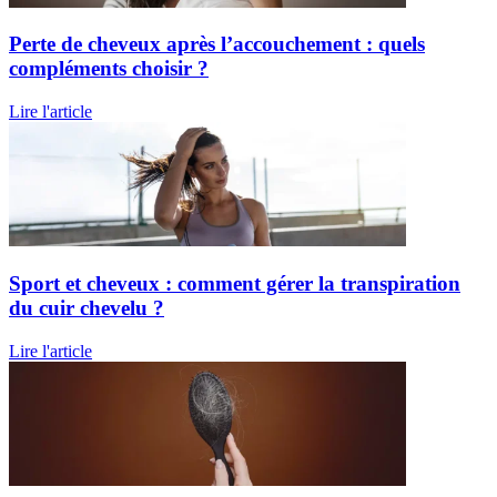
Perte de cheveux après l’accouchement : quels
compléments choisir ?
Lire l'article
Sport et cheveux : comment gérer la transpiration
du cuir chevelu ?
Lire l'article