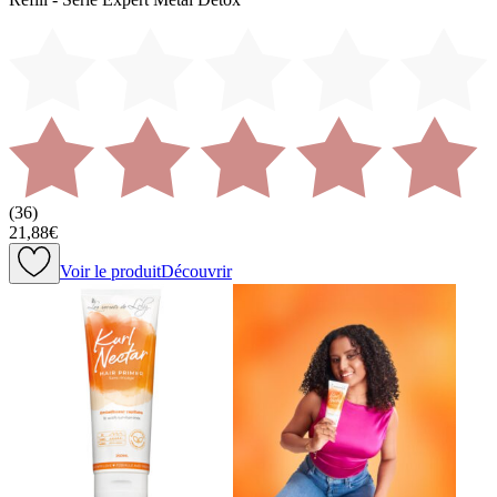
(
36
)
21,88€
Voir le produit
Découvrir