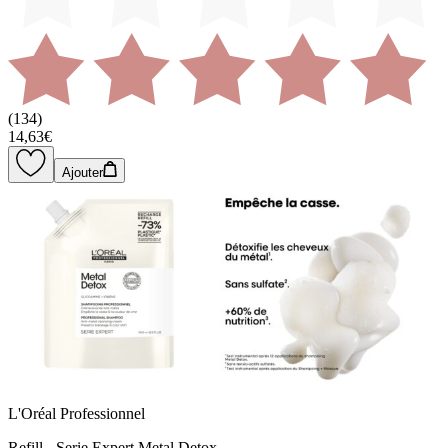
(
134
)
14,63€
Ajouter
L'Oréal Professionnel
Refill - Serie Expert Metal Detox