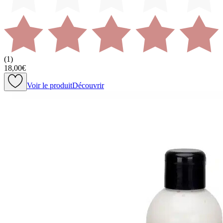
(
1
)
18,00€
Voir le produit
Découvrir