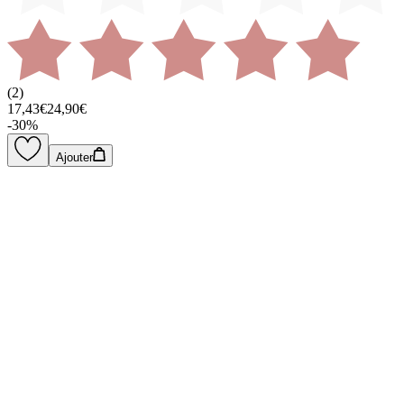
(
2
)
17,43€
24,90€
-
30
%
Ajouter