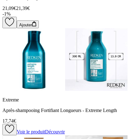
21,09€
21,39€
-
1
%
Ajouter
Extreme
Après-shampooing Fortifiant Longueurs - Extreme Length
17,74€
Voir le produit
Découvrir