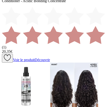
Conditioner - Acidic Bonding Concentrate
(
1
)
20,35€
Voir le produit
Découvrir