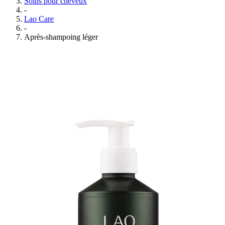
Soins pour cheveux
-
Lao Care
-
Après-shampoing léger