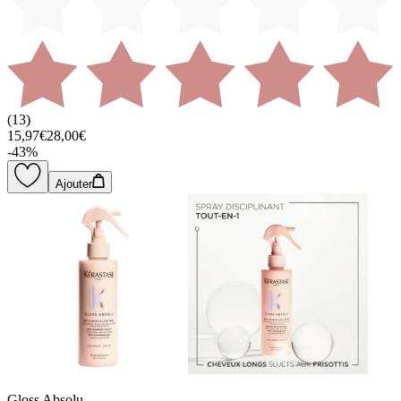
(
13
)
15,97€
28,00€
-
43
%
Ajouter
Gloss Absolu