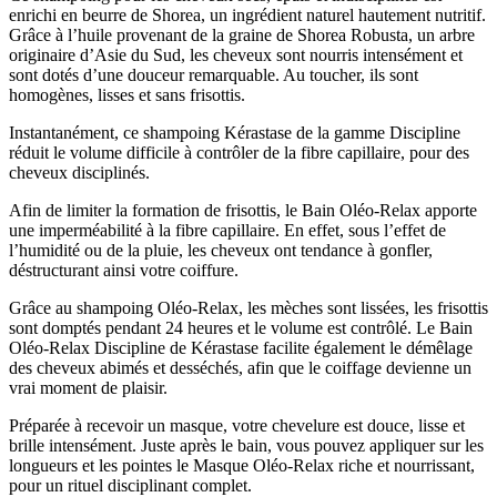
enrichi en beurre de Shorea, un ingrédient naturel hautement nutritif.
Grâce à l’huile provenant de la graine de Shorea Robusta, un arbre
originaire d’Asie du Sud, les cheveux sont nourris intensément et
sont dotés d’une douceur remarquable. Au toucher, ils sont
homogènes, lisses et sans frisottis.
Instantanément, ce shampoing Kérastase de la gamme Discipline
réduit le volume difficile à contrôler de la fibre capillaire, pour des
cheveux disciplinés.
Afin de limiter la formation de frisottis, le Bain Oléo-Relax apporte
une imperméabilité à la fibre capillaire. En effet, sous l’effet de
l’humidité ou de la pluie, les cheveux ont tendance à gonfler,
déstructurant ainsi votre coiffure.
Grâce au shampoing Oléo-Relax, les mèches sont lissées, les frisottis
sont domptés pendant 24 heures et le volume est contrôlé. Le Bain
Oléo-Relax Discipline de Kérastase facilite également le démêlage
des cheveux abimés et desséchés, afin que le coiffage devienne un
vrai moment de plaisir.
Préparée à recevoir un masque, votre chevelure est douce, lisse et
brille intensément. Juste après le bain, vous pouvez appliquer sur les
longueurs et les pointes le Masque Oléo-Relax riche et nourrissant,
pour un rituel disciplinant complet.