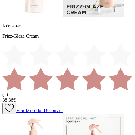
Kérastase
Frizz-Glaze Cream
(
1
)
38,36€
Voir le produit
Découvrir