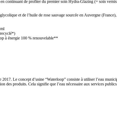
 en continuant de profiter du premier soin Hydra-Glazing (= soin vernis
 glycolique et de l’huile de rose sauvage sourcée en Auvergne (France),
 ml
 recyclé*)
oop à énergie 100 % renouvelable**
née 2017. Le concept d’usine “Waterloop” consiste à utiliser l’eau mun
tion des produits. Cela signifie que l’eau nécessaire aux services public