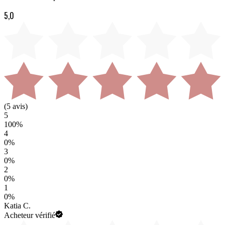
5,0
(
5
avis)
5
100
%
4
0
%
3
0
%
2
0
%
1
0
%
Katia C.
Acheteur vérifié