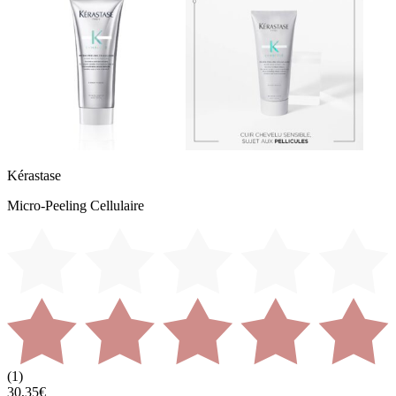
Kérastase
Micro-Peeling Cellulaire
(
1
)
30,35€