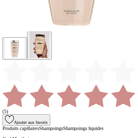
(
5
)
Ajouter aux favoris
Produits capillaires
Shampoings
Shampoings liquides