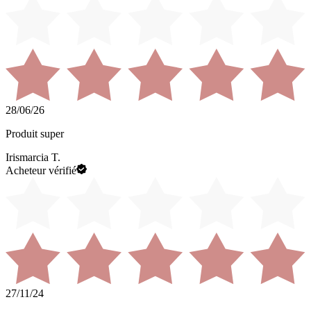
28/06/26
Produit super
Irismarcia T.
Acheteur vérifié
27/11/24