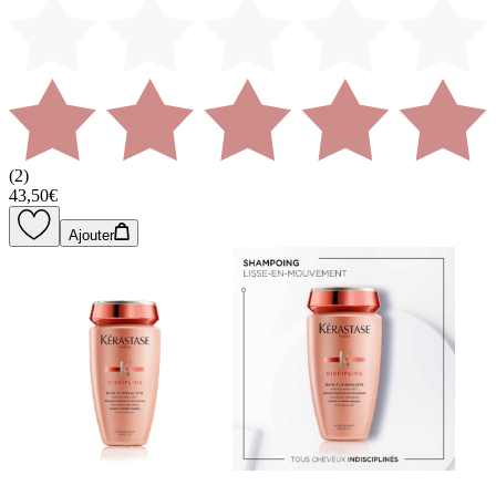
(
2
)
43,50€
Ajouter