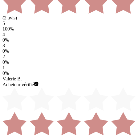
(
2
avis)
5
100
%
4
0
%
3
0
%
2
0
%
1
0
%
Valérie B.
Acheteur vérifié