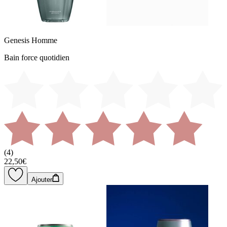
Genesis Homme
Bain force quotidien
(
4
)
22,50€
Ajouter