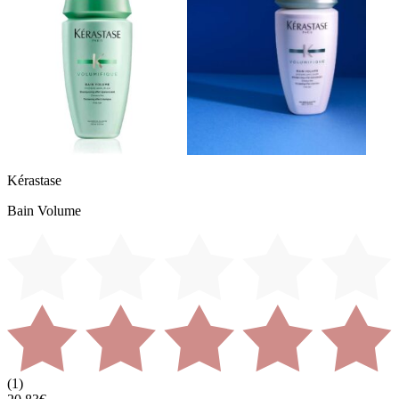
Kérastase
Bain Volume
(
1
)