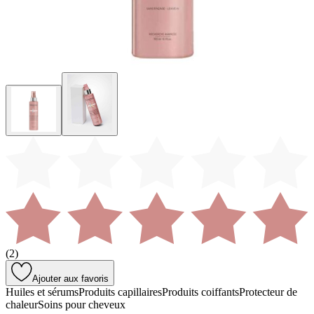
(
2
)
Ajouter aux favoris
Huiles et sérums
Produits capillaires
Produits coiffants
Protecteur de
chaleur
Soins pour cheveux