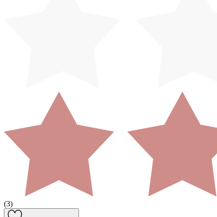
(
3
)