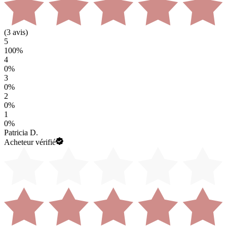
(
3
avis)
5
100
%
4
0
%
3
0
%
2
0
%
1
0
%
Patricia D.
Acheteur vérifié