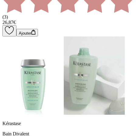
(
3
)
26,87€
Ajouter
Kérastase
Bain Divalent