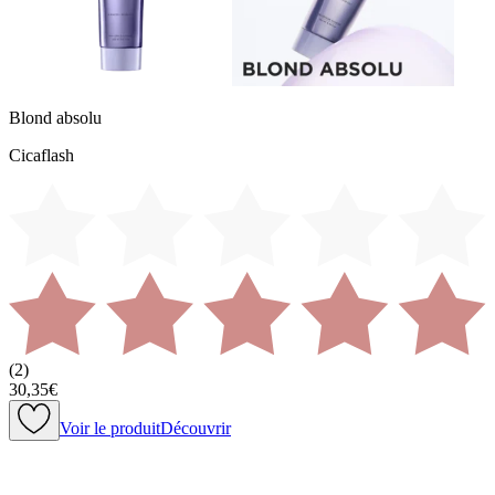
Blond absolu
Cicaflash
(
2
)
30,35€
Voir le produit
Découvrir