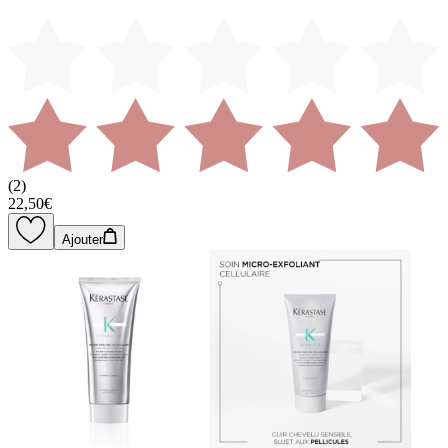
(
2
)
22,50€
Ajouter