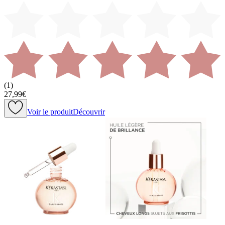
(
1
)
27,99€
Voir le produit
Découvrir