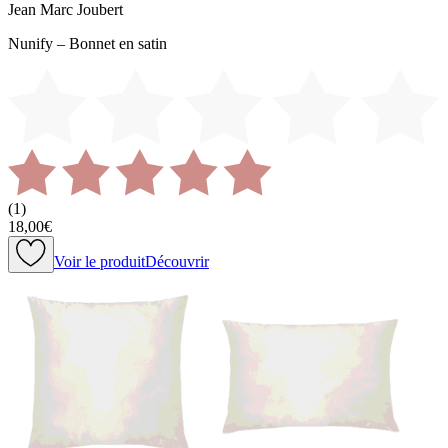
Jean Marc Joubert
Nunify – Bonnet en satin
(
1
)
18,00€
Voir le produit
Découvrir