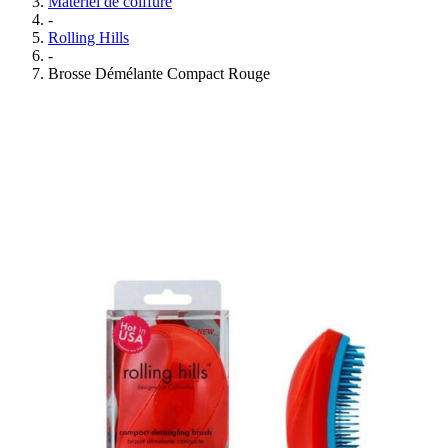
Matériel de coiffure
-
Rolling Hills
-
Brosse Démélante Compact Rouge