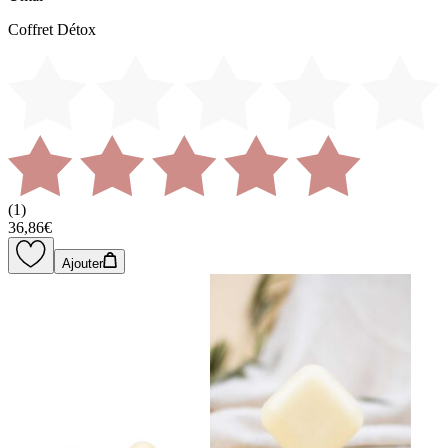
Coffret Détox
(
1
)
36,86€
Ajouter