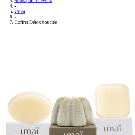
Soins pour cheveux
-
Umaï
-
Coffret Détox bouclée