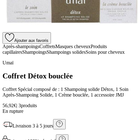
Ajouter aux favoris
Après-shampoings
Coffrets
Masques cheveux
Produits
capillaires
Shampoings
Shampoings solides
Soins pour cheveux
Umaï
Coffret Détox bouclée
Coffret Spécial composé de : 1 Shampoing solide Détox, 1 Soin
Après-Shampoing Solide, 1 Crème bouclée, 1 accessoire JMJ
56,92€
|
3produits
En rupture
Livraison
3 à 5 jours