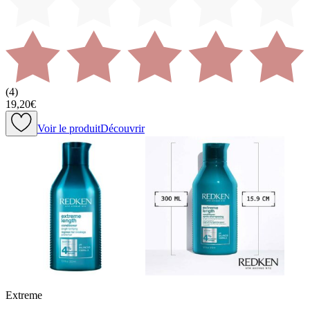
(
4
)
19,20€
Voir le produit
Découvrir
Extreme