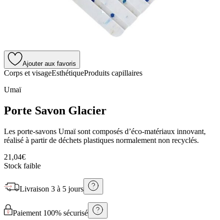
Ajouter aux favoris
Corps et visage
Esthétique
Produits capillaires
Umaï
Porte Savon Glacier
Les porte-savons Umaï sont composés d’éco-matériaux innovant,
réalisé à partir de déchets plastiques normalement non recyclés.
21,04€
Stock faible
Livraison
3 à 5 jours
Paiement 100% sécurisé