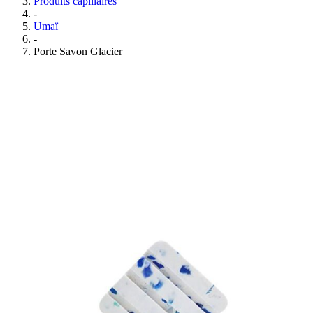
Produits capillaires
-
Umaï
-
Porte Savon Glacier