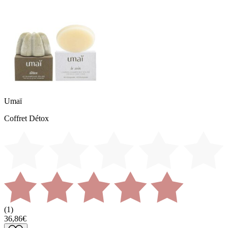
Umaï
Coffret Détox
(
1
)
36,86€