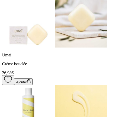
Umaï
Crème bouclée
26,98€
Ajouter