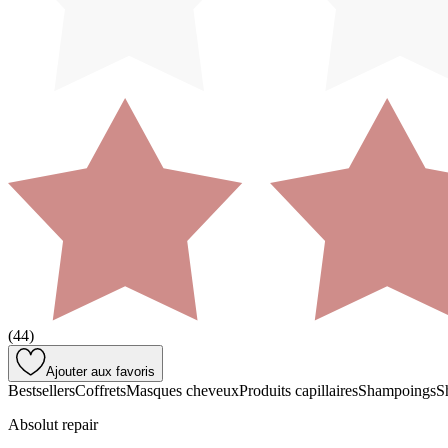
(
44
)
Ajouter aux favoris
Bestsellers
Coffrets
Masques cheveux
Produits capillaires
Shampoings
S
Absolut repair