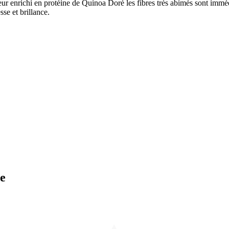
eur enrichi en protéine de Quinoa Doré les fibres très abimés sont immé
se et brillance.
e