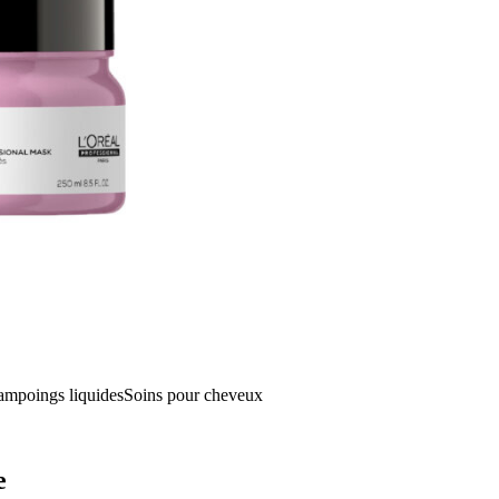
ampoings liquides
Soins pour cheveux
e