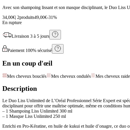
Avec son shampoing lissant et son masque disciplinant, le Duo Liss Unli
34,00€
|
2produits
49,00€
-
31
%
En rupture
Livraison
3 à 5 jours
Paiement 100% sécurisé
En un coup d'œil
Mes cheveux bouclés
Mes cheveux ondulés
Mes cheveux raide
Description
Le Duo Liss Unlimited de L’Oréal Professionnel Série Expert est spécia
disciplinant pour offrir une maîtrise optimale, même en conditions hu
– 1 Shampoing Liss Unlimited 300 ml
– 1 Masque Liss Unlimited 250 ml
Enrichi en Pro-Kératine, en huile de kukui et huile d’onagre, ce duo off