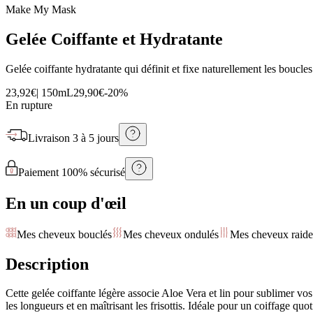
Make My Mask
Gelée Coiffante et Hydratante
Gelée coiffante hydratante qui définit et fixe naturellement les boucles
23,92€
|
150mL
29,90€
-
20
%
En rupture
Livraison
3 à 5 jours
Paiement 100% sécurisé
En un coup d'œil
Mes cheveux bouclés
Mes cheveux ondulés
Mes cheveux raide
Description
Cette gelée coiffante légère associe Aloe Vera et lin pour sublimer vos
les longueurs et en maîtrisant les frisottis. Idéale pour un coiffage q