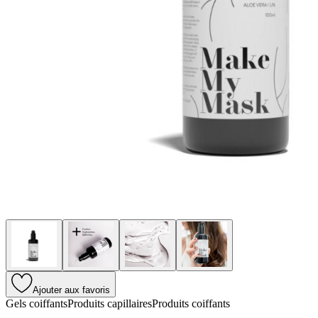
Ajouter aux favoris
Gels coiffants
Produits capillaires
Produits coiffants