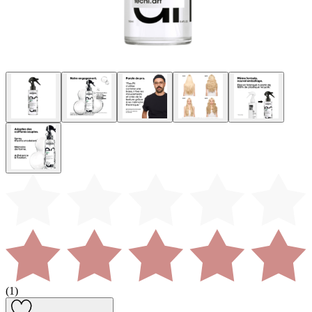
(
1
)