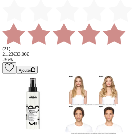
(
21
)
21,23€
33,00€
-
36
%
Ajouter