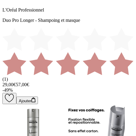
L'Oréal Professionnel
Duo Pro Longer - Shampoing et masque
(
1
)
29,00€
57,00€
-
49
%
Ajouter