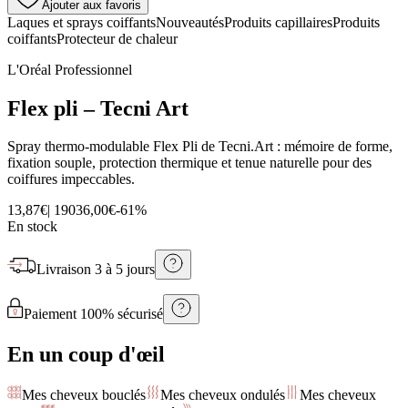
Ajouter aux favoris
Laques et sprays coiffants
Nouveautés
Produits capillaires
Produits
coiffants
Protecteur de chaleur
L'Oréal Professionnel
Flex pli – Tecni Art
Spray thermo-modulable Flex Pli de Tecni.Art : mémoire de forme,
fixation souple, protection thermique et tenue naturelle pour des
coiffures impeccables.
13,87€
|
190
36,00€
-
61
%
En stock
Livraison
3 à 5 jours
Paiement 100% sécurisé
En un coup d'œil
Mes cheveux bouclés
Mes cheveux ondulés
Mes cheveux