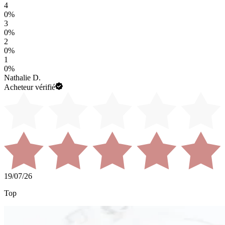
4
0
%
3
0
%
2
0
%
1
0
%
Nathalie D.
Acheteur vérifié
19/07/26
Top