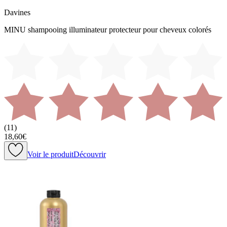
Davines
MINU shampooing illuminateur protecteur pour cheveux colorés
(
11
)
18,60€
Voir le produit
Découvrir